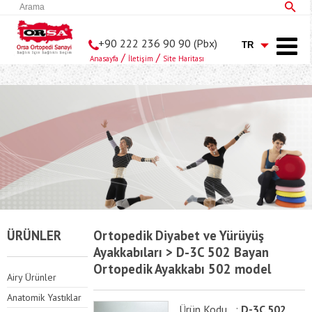
+90 222 236 90 90 (Pbx)
/
/
Anasayfa
İletişim
Site Haritası
ÜRÜNLER
Ortopedik Diyabet ve Yürüyüş
Ayakkabıları > D-3C 502 Bayan
Ortopedik Ayakkabı 502 model
Airy Ürünler
Anatomik Yastıklar
Ürün Kodu :
D-3C 502