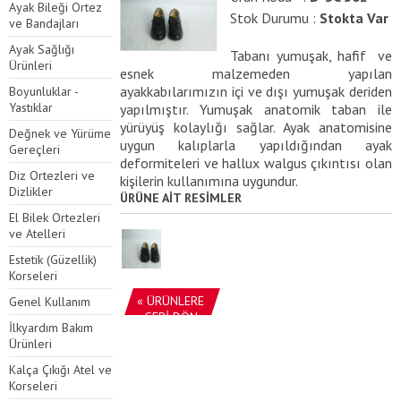
Ayak Bileği Ortez
Stok Durumu :
Stokta Var
ve Bandajları
Ayak Sağlığı
Tabanı yumuşak, hafif ve
Ürünleri
esnek malzemeden yapılan
ayakkabılarımızın içi ve dışı yumuşak deriden
Boyunluklar -
Yastıklar
yapılmıştır. Yumuşak anatomik taban ile
yürüyüş kolaylığı sağlar. Ayak anatomisine
Değnek ve Yürüme
uygun kalıplarla yapıldığından ayak
Gereçleri
deformiteleri ve hallux walgus çıkıntısı olan
Diz Ortezleri ve
kişilerin kullanımına uygundur.
Dizlikler
ÜRÜNE AİT RESİMLER
El Bilek Ortezleri
ve Atelleri
Estetik (Güzellik)
Korseleri
« ÜRÜNLERE
Genel Kullanım
GERİ DÖN
İlkyardım Bakım
Ürünleri
Kalça Çıkığı Atel ve
Korseleri