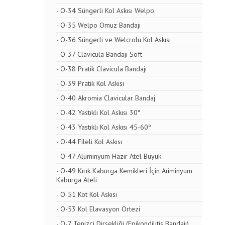
- O-34 Süngerli Kol Askısı Welpo
- O-35 Welpo Omuz Bandajı
- O-36 Süngerli ve Welcrolu Kol Askısı
- O-37 Clavicula Bandajı Soft
- O-38 Pratik Clavicula Bandajı
- O-39 Pratik Kol Askısı
- O-40 Akromia Clavicular Bandaj
- O-42 Yastıklı Kol Askısı 30°
- O-43 Yastıklı Kol Askısı 45-60º
- O-44 Fileli Kol Askısı
- O-47 Alüminyum Hazır Atel Büyük
- O-49 Kırık Kaburga Kemikleri İçin Aüminyum
Kaburga Ateli
- O-51 Kot Kol Askısı
- O-53 Kol Elavasyon Ortezi
- O-7 Tenizçi Dirsekliği (Epikondilitis Bandajı)