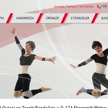
/
/
+90 
Anasayfa
İletişim
Site Haritası
YFA
HAKKIMIZDA
ÜRÜNLER
ETKİNLİKLER
BAS
l Ortezi ve Tespit Bandajları > O-17A Ekonomik Welpo K