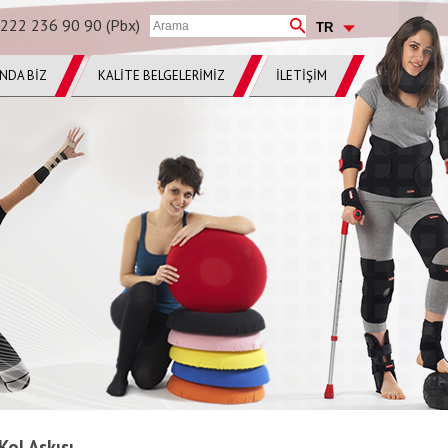
222 236 90 90 (Pbx)
INDA BİZ
KALİTE BELGELERİMİZ
İLETİŞİM
ol Askısı