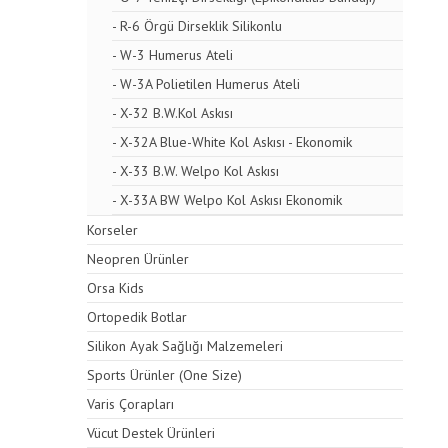
- R-6 Örgü Dirseklik Silikonlu
- W-3 Humerus Ateli
- W-3A Polietilen Humerus Ateli
- X-32 B.W.Kol Askısı
- X-32A Blue-White Kol Askısı - Ekonomik
- X-33 B.W. Welpo Kol Askısı
- X-33A BW Welpo Kol Askısı Ekonomik
Korseler
Neopren Ürünler
Orsa Kids
Ortopedik Botlar
Silikon Ayak Sağlığı Malzemeleri
Sports Ürünler (One Size)
Varis Çorapları
Vücut Destek Ürünleri