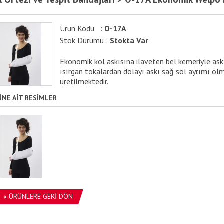
Ürün Kodu :
O-17A
Stok Durumu :
Stokta Var
Ekonomik kol askısına ilaveten bel kemeriyle askı
ısırgan tokalardan dolayı askı sağ sol ayrımı olma
üretilmektedir.
ÜNE AİT RESİMLER
« ÜRÜNLERE GERİ DÖN