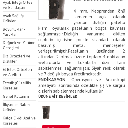
Ayak Bileği Ortez
ve Bandajları
4 mm. Neoprenden önü
Ayak Sağlığı
tamamen açık olarak
Ürünleri
yapılan dizliğin patella
kısmı oyularak patellanın boşta kalması
Boyunluklar -
sağlanmıştır.Dizliğin yanlarına dikilen
Yastıklar
ceplerin içerisine presle standart olarak
Değnek ve Yürüme
basılmış metal menteşeler
Gereçleri
yerleştirilmiştir.Patellanın üstünden 2
Diz Ortezleri ve
altından 2 olmak üzere toplam 4 noktadan
Dizlikler
welcrolarla ve tokalarla dizin tam
sabitlenmesi sağlanmıştır. Siyah renk olarak
El Bilek Ortezleri
ve 7 değişik boyda üretilmektedir.
ve Atelleri
ENDİKASYON:
Operasyon ve Artroskopi
Estetik (Güzellik)
ameliyatı sonrasında özellikle şiş ve sargılı
Korseleri
dizlerin sabitlenmesinde kullanılır.
Genel Kullanım
ÜRÜNE AİT RESİMLER
İlkyardım Bakım
Ürünleri
Kalça Çıkığı Atel ve
Korseleri