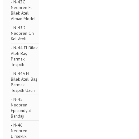
- N-43C
Neopren El
Bilek Ateli
Alman Modeli
- N-43D
Neopren Ön
Kol Ateli
- N-44 El Bilek
Ateli Baş
Parmak
Tespitli
- N-44A El
Bilek Ateli Baş
Parmak
Tespitli Uzun
- N-45
Neopren
Epicondylit
Bandajı
- N-46
Neopren
Dirseklik