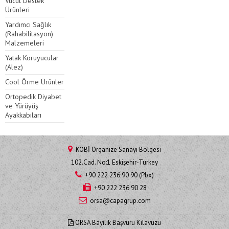
Vücut Destek
Ürünleri
Yardımcı Sağlık
(Rahabilitasyon)
Malzemeleri
Yatak Koruyucular
(Alez)
Cool Örme Ürünler
Ortopedik Diyabet
ve Yürüyüş
Ayakkabıları
KOBİ Organize Sanayi Bölgesi
102.Cad. No:1 Eskişehir-Turkey
+90 222 236 90 90 (Pbx)
+90 222 236 90 28
orsa@capagrup.com
ORSA Bayilik Başvuru Kılavuzu