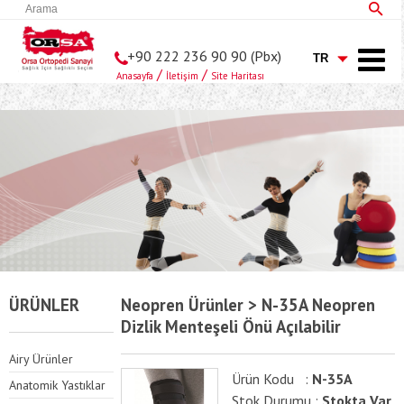
+90 222 236 90 90 (Pbx)
/
/
Anasayfa
İletişim
Site Haritası
ÜRÜNLER
Neopren Ürünler > N-35A Neopren
Dizlik Menteşeli Önü Açılabilir
Airy Ürünler
Ürün Kodu :
N-35A
Anatomik Yastıklar
Stok Durumu :
Stokta Var