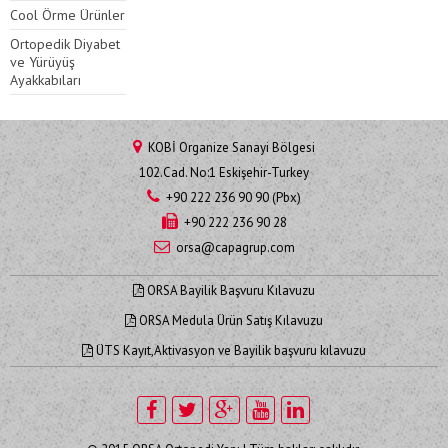
Cool Örme Ürünler
Ortopedik Diyabet
ve Yürüyüş
Ayakkabıları
KOBİ Organize Sanayi Bölgesi
102.Cad. No:1 Eskişehir-Turkey
+90 222 236 90 90 (Pbx)
+90 222 236 90 28
orsa@capagrup.com
ORSA Bayilik Başvuru Kılavuzu
ORSA Medula Ürün Satış Kılavuzu
ÜTS Kayıt,Aktivasyon ve Bayilik başvuru kılavuzu