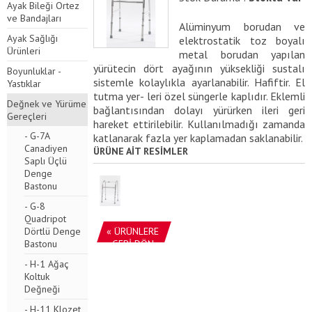
Ayak Bileği Ortez
ve Bandajları
Alüminyum borudan ve
Ayak Sağlığı
elektrostatik toz boyalı
Ürünleri
metal borudan yapılan
yürütecin dört ayağının yüksekliği sustalı
Boyunluklar -
sistemle kolaylıkla ayarlanabilir. Hafiftir. El
Yastıklar
tutma yer- leri özel süngerle kaplıdır. Eklemli
Değnek ve Yürüme
bağlantısından dolayı yürürken ileri geri
Gereçleri
hareket ettirilebilir. Kullanılmadığı zamanda
- G-7A
katlanarak fazla yer kaplamadan saklanabilir.
Canadiyen
ÜRÜNE AİT RESİMLER
Saplı Üçlü
Denge
Bastonu
- G-8
Quadripot
« ÜRÜNLERE
Dörtlü Denge
GERİ DÖN
Bastonu
- H-1 Ağaç
Koltuk
Değneği
- H-11 Klozet