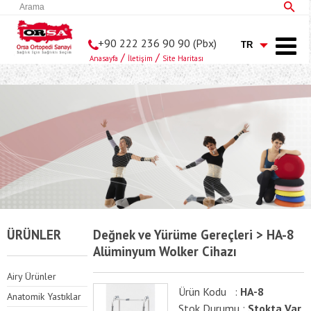
+90 222 236 90 90 (Pbx)
/
/
Anasayfa
İletişim
Site Haritası
ÜRÜNLER
Değnek ve Yürüme Gereçleri > HA-8
Alüminyum Wolker Cihazı
Airy Ürünler
Ürün Kodu :
HA-8
Anatomik Yastıklar
Stok Durumu :
Stokta Var