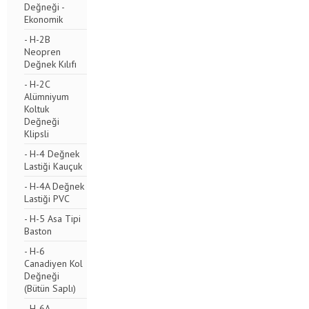
Değneği -
Ekonomik
- H-2B
Neopren
Değnek Kılıfı
- H-2C
Alümniyum
Koltuk
Değneği
Klipsli
- H-4 Değnek
Lastiği Kauçuk
- H-4A Değnek
Lastiği PVC
- H-5 Asa Tipi
Baston
- H-6
Canadiyen Kol
Değneği
(Bütün Saplı)
- H-6A