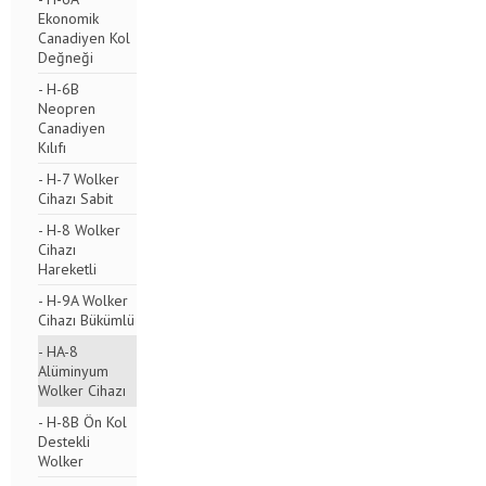
Ekonomik
Canadiyen Kol
Değneği
- H-6B
Neopren
Canadiyen
Kılıfı
- H-7 Wolker
Cihazı Sabit
- H-8 Wolker
Cihazı
Hareketli
- H-9A Wolker
Cihazı Bükümlü
- HA-8
Alüminyum
Wolker Cihazı
- H-8B Ön Kol
Destekli
Wolker