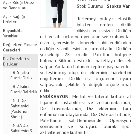
Ayak Bileği Ortez
Stok Durumu :
Stokta Var
ve Bandajları
Ayak Sağlığı
Terlemeyi önleyici elastik
Ürünleri
iplikten örülen dizlik
dikişsiz ve eksizdir. Dizliğin
Boyunluklar -
Yastıklar
üst ve alt uçlarında yer alan welcrobandlar
dizin çevresinde dönerek sabitlendiğinden
Değnek ve Yürüme
dizliğin stabilitesini arttırmaktadır. Dizliğin
Gereçleri
yüksekliği 28 cm.dir. Patellar bölgede
Diz Ortezleri ve
bulunan Silikon destekler patellaya destek
Dizlikler
sağlar. Yanlarda bulunan ceplere yay balenler
yerleştirilmiş olup diz ekleminin hareketini
- B-5 Isıtıcı
Elastik Dizlik
engellemez. Dizlik diz ölçülerine uyum
sağlayacak şekilde 5 değişik ölçüde imal
- B-7 Isıtıcı
edilir.
Elastik Baldırlık
ENDİKASYON:
Medial ve lateral kollateral
- N-3 Diz
ligament instabilitesi ve zorlanmalarında,
Sabitleyici
Diz travmalarında, Diz ekleminin tüm
(Posterior
enflamatuar olaylarında, Diz Osteoartritinde,
Sheel)
Patellanın sabitlenmesinde, Operasyon
- N-3A Diz
sonrasında ve Koruyucu olarak spor
Sabitleyici 3
aktivitelerinde kullanılır