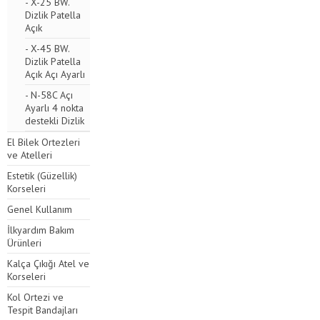
- X-25 BW.
Dizlik Patella
Açık
- X-45 BW.
Dizlik Patella
Açık Açı Ayarlı
- N-58C Açı
Ayarlı 4 nokta
destekli Dizlik
El Bilek Ortezleri
ve Atelleri
Estetik (Güzellik)
Korseleri
Genel Kullanım
İlkyardım Bakım
Ürünleri
Kalça Çıkığı Atel ve
Korseleri
Kol Ortezi ve
Tespit Bandajları