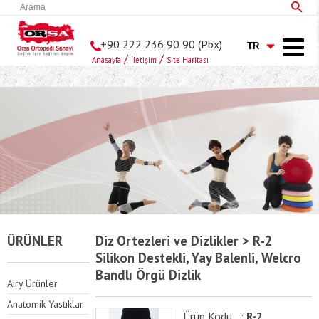
+90 222 236 90 90 (Pbx)
/
/
Anasayfa
İletişim
Site Haritası
ÜRÜNLER
Diz Ortezleri ve Dizlikler > R-2
Silikon Destekli, Yay Balenli, Welcro
Bandlı Örgü Dizlik
Airy Ürünler
Anatomik Yastıklar
Ürün Kodu :
R-2